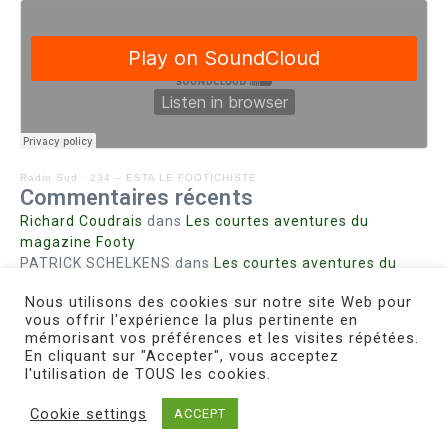
Radio Sud
·
234 – ESTA LE FOOTICHISTE
Commentaires récents
Richard Coudrais
dans
Les courtes aventures du
magazine Footy
PATRICK SCHELKENS
dans
Les courtes aventures du
magazine Footy
Nous utilisons des cookies sur notre site Web pour
Bohn fabienne
dans
Intrigues sanglantes à Mulhouse
vous offrir l'expérience la plus pertinente en
Steph. RUTA
dans
Lust for Nice
mémorisant vos préférences et les visites répétées.
MIRMAND
dans
Pieds agiles et champignons
En cliquant sur "Accepter", vous acceptez
l'utilisation de TOUS les cookies.
Cookie settings
ACCEPT
Copyright © 2026 Le Footichiste | Réalisé par