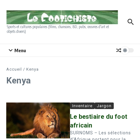
Aller au contenu
Sports et cultures populaires (films, chansons, BD, pubs, œuvres d'art et
objets divers)
Menu
Accueil
/
Kenya
Kenya
Inventaire
Jargon
Le bestiaire du foot
africain
SURNOMS – Les sélections
d’Afrique portent pour la