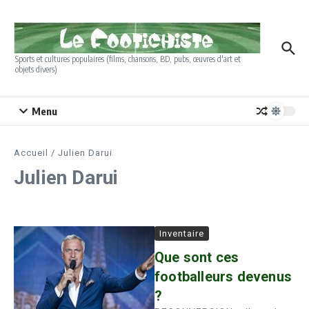
Aller au contenu
Sports et cultures populaires (films, chansons, BD, pubs, œuvres d'art et
objets divers)
Menu
Accueil
/
Julien Darui
Julien Darui
Inventaire
Que sont ces
footballeurs devenus
?