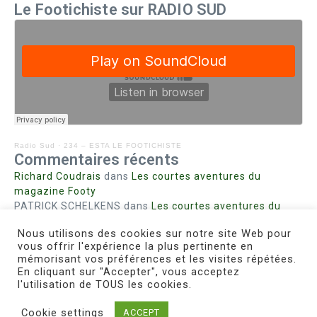
Le Footichiste sur RADIO SUD
Radio Sud
·
234 – ESTA LE FOOTICHISTE
Commentaires récents
Richard Coudrais
dans
Les courtes aventures du
magazine Footy
PATRICK SCHELKENS
dans
Les courtes aventures du
magazine Footy
Nous utilisons des cookies sur notre site Web pour
Bohn fabienne
dans
Intrigues sanglantes à Mulhouse
vous offrir l'expérience la plus pertinente en
Steph. RUTA
dans
Lust for Nice
mémorisant vos préférences et les visites répétées.
MIRMAND
dans
Pieds agiles et champignons
En cliquant sur "Accepter", vous acceptez
l'utilisation de TOUS les cookies.
Cookie settings
ACCEPT