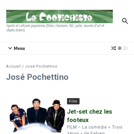
Aller au contenu
Sports et cultures populaires (films, chansons, BD, pubs, œuvres d'art et
objets divers)
Menu
Accueil
/
José Pochettino
José Pochettino
Film
Jet-set chez les
footeux
FILM – La comédie « Trois
zéros » de Fabien