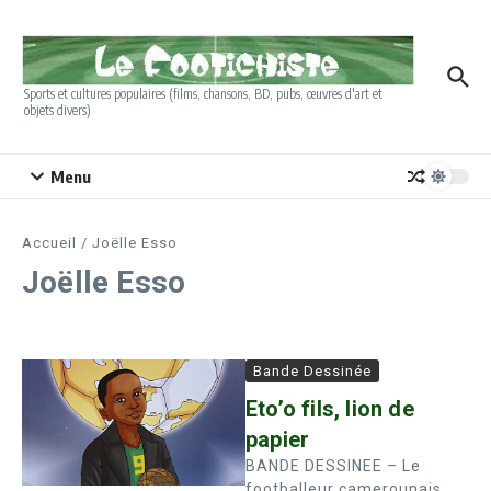
Aller au contenu
Sports et cultures populaires (films, chansons, BD, pubs, œuvres d'art et
objets divers)
Menu
Accueil
/
Joëlle Esso
Joëlle Esso
Bande Dessinée
Eto’o fils, lion de
papier
BANDE DESSINEE – Le
footballeur camerounais