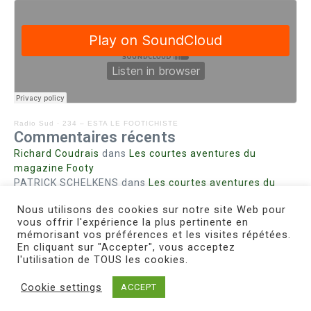
Radio Sud
·
234 – ESTA LE FOOTICHISTE
Commentaires récents
Richard Coudrais
dans
Les courtes aventures du
magazine Footy
PATRICK SCHELKENS
dans
Les courtes aventures du
magazine Footy
Nous utilisons des cookies sur notre site Web pour
Bohn fabienne
dans
Intrigues sanglantes à Mulhouse
vous offrir l'expérience la plus pertinente en
Steph. RUTA
dans
Lust for Nice
mémorisant vos préférences et les visites répétées.
MIRMAND
dans
Pieds agiles et champignons
En cliquant sur "Accepter", vous acceptez
l'utilisation de TOUS les cookies.
Cookie settings
ACCEPT
Copyright © 2026 Le Footichiste | Réalisé par