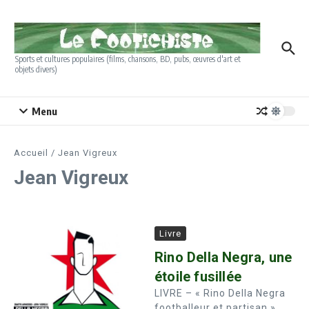
Aller au contenu
Sports et cultures populaires (films, chansons, BD, pubs, œuvres d'art et
objets divers)
Menu
Accueil
/
Jean Vigreux
Jean Vigreux
Livre
Rino Della Negra, une
étoile fusillée
LIVRE – « Rino Della Negra
footballeur et partisan »