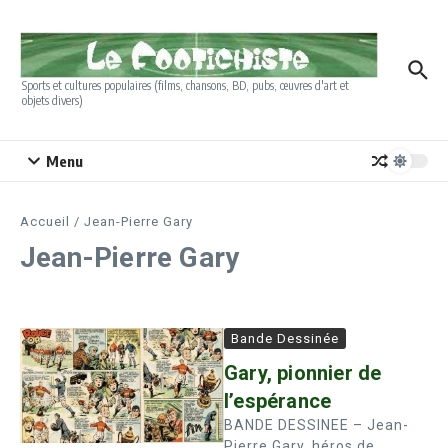
Aller au contenu
Sports et cultures populaires (films, chansons, BD, pubs, œuvres d'art et
objets divers)
Menu
Accueil
/
Jean-Pierre Gary
Jean-Pierre Gary
Bande Dessinée
Gary, pionnier de
l’espérance
BANDE DESSINEE – Jean-
Pierre Gary, héros de