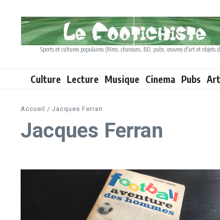
Aller au contenu
Sports et cultures populaires (films, chansons, BD, pubs, œuvres d'art et objets d
Culture
Lecture
Musique
Cinema
Pubs
Ar
Accueil
/
Jacques Ferran
Jacques Ferran