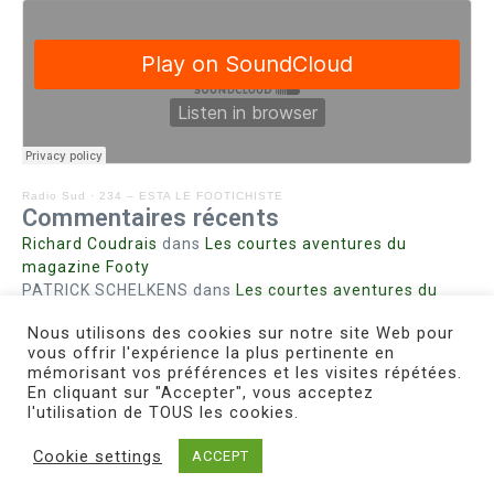
Radio Sud
·
234 – ESTA LE FOOTICHISTE
Commentaires récents
Richard Coudrais
dans
Les courtes aventures du
magazine Footy
PATRICK SCHELKENS
dans
Les courtes aventures du
magazine Footy
Nous utilisons des cookies sur notre site Web pour
Bohn fabienne
dans
Intrigues sanglantes à Mulhouse
vous offrir l'expérience la plus pertinente en
Steph. RUTA
dans
Lust for Nice
mémorisant vos préférences et les visites répétées.
MIRMAND
dans
Pieds agiles et champignons
En cliquant sur "Accepter", vous acceptez
l'utilisation de TOUS les cookies.
Cookie settings
ACCEPT
Copyright © 2026 Le Footichiste | Réalisé par