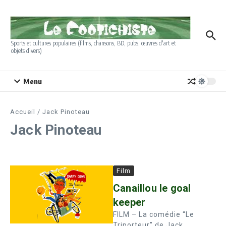
Aller au contenu
Sports et cultures populaires (films, chansons, BD, pubs, œuvres d'art et
objets divers)
Menu
Accueil
/
Jack Pinoteau
Jack Pinoteau
Film
Canaillou le goal
keeper
FILM – La comédie “Le
Triporteur” de Jack