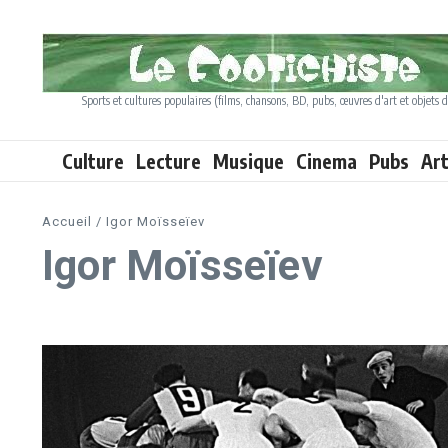
Aller au contenu
Sports et cultures populaires (films, chansons, BD, pubs, œuvres d'art et objets d
Culture
Lecture
Musique
Cinema
Pubs
Ar
Accueil
/
Igor Moïsseïev
Igor Moïsseïev