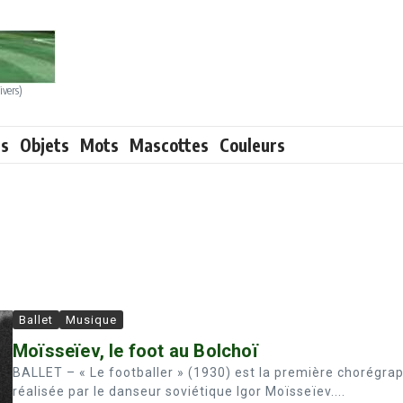
ivers)
ts
Objets
Mots
Mascottes
Couleurs
Ballet
Musique
Moïsseïev, le foot au Bolchoï
BALLET – « Le footballer » (1930) est la première chorégra
réalisée par le danseur soviétique Igor Moïsseïev....