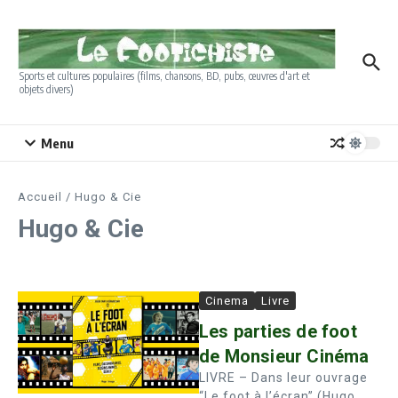
Aller au contenu
Sports et cultures populaires (films, chansons, BD, pubs, œuvres d'art et
objets divers)
Menu
Accueil
/
Hugo & Cie
Hugo & Cie
Cinema
Livre
Les parties de foot
de Monsieur Cinéma
LIVRE – Dans leur ouvrage
“Le foot à l’écran” (Hugo