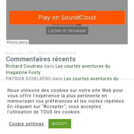
Radio Sud
·
234 – ESTA LE FOOTICHISTE
Commentaires récents
Richard Coudrais
dans
Les courtes aventures du
magazine Footy
PATRICK SCHELKENS
dans
Les courtes aventures du
magazine Footy
Nous utilisons des cookies sur notre site Web pour
Bohn fabienne
dans
Intrigues sanglantes à Mulhouse
vous offrir l'expérience la plus pertinente en
Steph. RUTA
dans
Lust for Nice
mémorisant vos préférences et les visites répétées.
MIRMAND
dans
Pieds agiles et champignons
En cliquant sur "Accepter", vous acceptez
l'utilisation de TOUS les cookies.
Cookie settings
ACCEPT
Copyright © 2026 Le Footichiste | Réalisé par