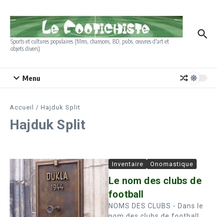
Aller au contenu
Sports et cultures populaires (films, chansons, BD, pubs, œuvres d'art et
objets divers)
Menu
Accueil
/
Hajduk Split
Hajduk Split
Inventaire
Onomastique
Le nom des clubs de
football
NOMS DES CLUBS - Dans le
nom des clubs de football