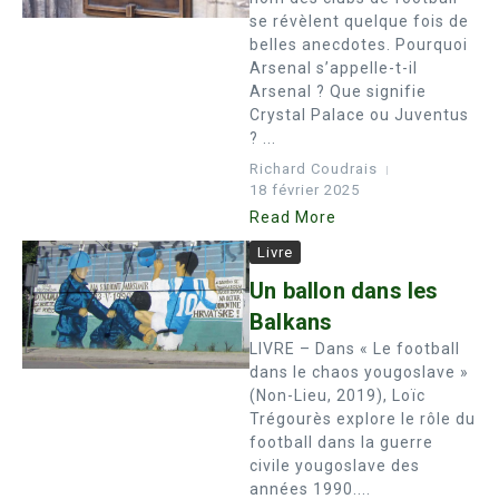
se révèlent quelque fois de
belles anecdotes. Pourquoi
Arsenal s’appelle-t-il
Arsenal ? Que signifie
Crystal Palace ou Juventus
? ...
Richard Coudrais
18 février 2025
Read More
Livre
Un ballon dans les
Balkans
LIVRE – Dans « Le football
dans le chaos yougoslave »
(Non-Lieu, 2019), Loïc
Trégourès explore le rôle du
football dans la guerre
civile yougoslave des
années 1990....