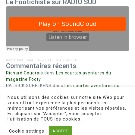
Le Footichiste sur RADIO SUD
Radio Sud
·
234 – ESTA LE FOOTICHISTE
Commentaires récents
Richard Coudrais
dans
Les courtes aventures du
magazine Footy
PATRICK SCHELKENS
dans
Les courtes aventures du
magazine Footy
Nous utilisons des cookies sur notre site Web pour
Bohn fabienne
dans
Intrigues sanglantes à Mulhouse
vous offrir l'expérience la plus pertinente en
Steph. RUTA
dans
Lust for Nice
mémorisant vos préférences et les visites répétées.
MIRMAND
dans
Pieds agiles et champignons
En cliquant sur "Accepter", vous acceptez
l'utilisation de TOUS les cookies.
Cookie settings
ACCEPT
Copyright © 2026 Le Footichiste | Réalisé par