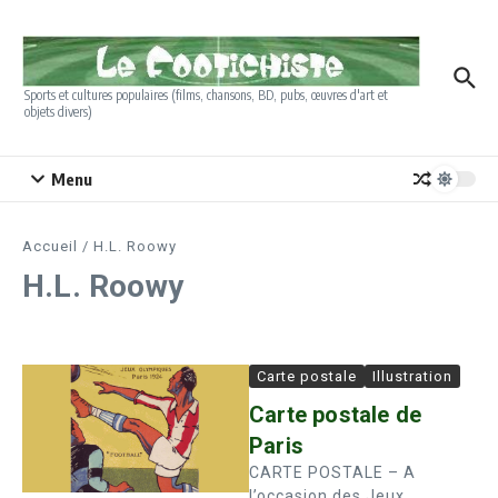
Aller au contenu
Sports et cultures populaires (films, chansons, BD, pubs, œuvres d'art et
objets divers)
Menu
Accueil
/
H.L. Roowy
H.L. Roowy
Carte postale
Illustration
Carte postale de
Paris
CARTE POSTALE – A
l’occasion des Jeux