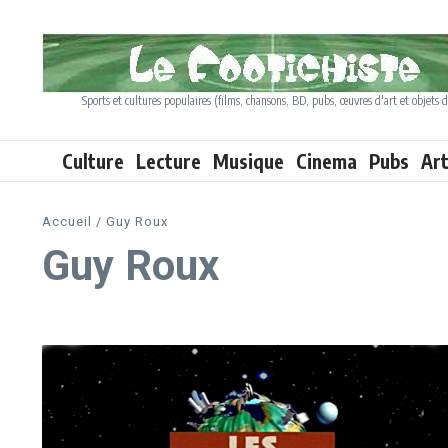
Aller au contenu
Sports et cultures populaires (films, chansons, BD, pubs, œuvres d'art et objets d
Culture
Lecture
Musique
Cinema
Pubs
Ar
Accueil
/
Guy Roux
Guy Roux