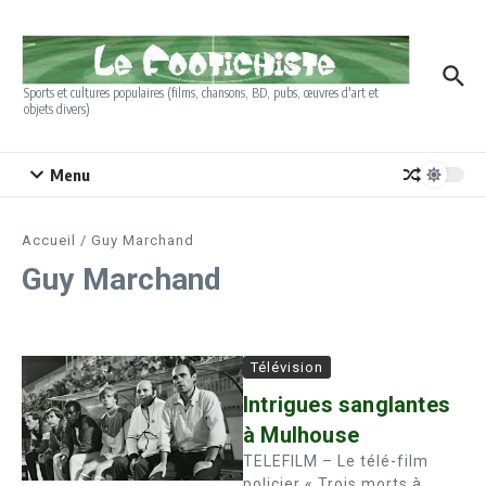
Aller au contenu
Sports et cultures populaires (films, chansons, BD, pubs, œuvres d'art et
objets divers)
Menu
Accueil
/
Guy Marchand
Guy Marchand
Télévision
Intrigues sanglantes
à Mulhouse
TELEFILM – Le télé-film
policier « Trois morts à