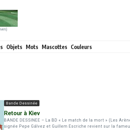
ivers)
ts
Objets
Mots
Mascottes
Couleurs
Bande Dessinée
Retour à Kiev
BANDE DESSINEE – La BD « Le match de la mort » (Les Arèn
signée Pepe Gálvez et Guillem Escriche revient sur la fame