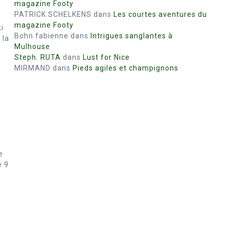
magazine Footy
PATRICK SCHELKENS
dans
Les courtes aventures du
magazine Footy
i
Bohn fabienne
dans
Intrigues sanglantes à
 la
Mulhouse
Steph. RUTA
dans
Lust for Nice
MIRMAND
dans
Pieds agiles et champignons
e
e 9