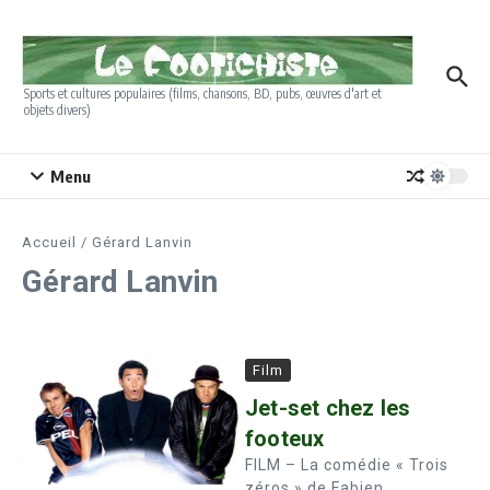
Aller au contenu
Sports et cultures populaires (films, chansons, BD, pubs, œuvres d'art et
objets divers)
Menu
Accueil
/
Gérard Lanvin
Gérard Lanvin
Film
Jet-set chez les
footeux
FILM – La comédie « Trois
zéros » de Fabien