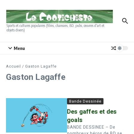
Aller au contenu
Sports et cultures populaires (films, chansons, BD, pubs, œuvres d'art et
objets divers)
Menu
Accueil
/
Gaston Lagaffe
Gaston Lagaffe
Bande Dessinée
Des gaffes et des
goals
BANDE DESSINEE – De
nombreux héros de BD se