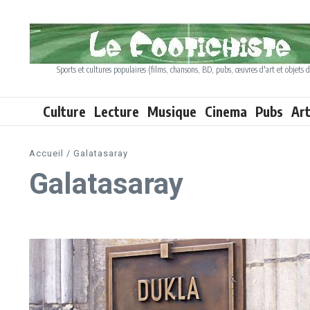
Aller au contenu
Sports et cultures populaires (films, chansons, BD, pubs, œuvres d'art et objets d
Culture
Lecture
Musique
Cinema
Pubs
Ar
Accueil
/
Galatasaray
Galatasaray