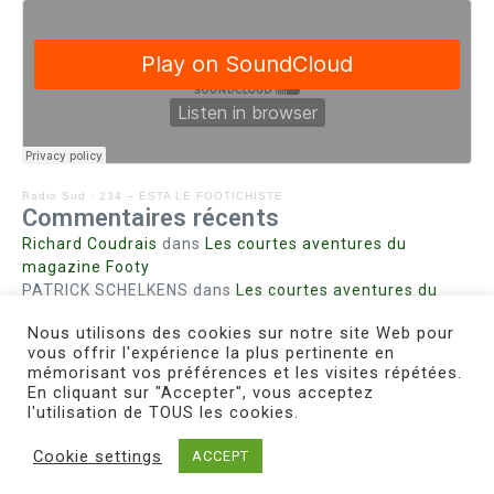
Radio Sud
·
234 – ESTA LE FOOTICHISTE
Commentaires récents
Richard Coudrais
dans
Les courtes aventures du
magazine Footy
PATRICK SCHELKENS
dans
Les courtes aventures du
magazine Footy
Nous utilisons des cookies sur notre site Web pour
Bohn fabienne
dans
Intrigues sanglantes à Mulhouse
vous offrir l'expérience la plus pertinente en
Steph. RUTA
dans
Lust for Nice
mémorisant vos préférences et les visites répétées.
MIRMAND
dans
Pieds agiles et champignons
En cliquant sur "Accepter", vous acceptez
l'utilisation de TOUS les cookies.
Cookie settings
ACCEPT
Copyright © 2026 Le Footichiste | Réalisé par