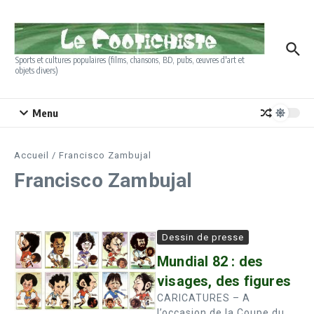
Aller au contenu
Sports et cultures populaires (films, chansons, BD, pubs, œuvres d'art et
objets divers)
Menu
Accueil
/
Francisco Zambujal
Francisco Zambujal
Dessin de presse
Mundial 82 : des
visages, des figures
CARICATURES – A
l’occasion de la Coupe du