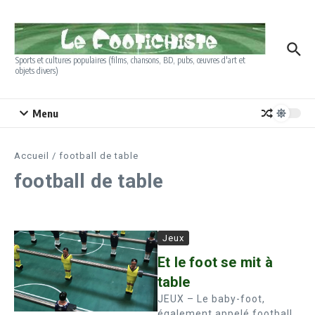
Aller au contenu
Sports et cultures populaires (films, chansons, BD, pubs, œuvres d'art et
objets divers)
Menu
Accueil
/
football de table
football de table
Jeux
Et le foot se mit à
table
JEUX – Le baby-foot,
également appelé football