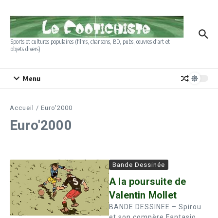
Aller au contenu
Sports et cultures populaires (films, chansons, BD, pubs, œuvres d'art et
objets divers)
Menu
Accueil
/
Euro'2000
Euro'2000
Bande Dessinée
A la poursuite de
Valentin Mollet
BANDE DESSINEE – Spirou
et son compère Fantasio