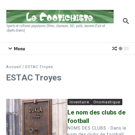
Aller au contenu
Sports et cultures populaires (films, chansons, BD, pubs, œuvres d'art et
objets divers)
Menu
Accueil
/
ESTAC Troyes
ESTAC Troyes
Inventaire
Onomastique
Le nom des clubs de
football
NOMS DES CLUBS - Dans le
nom des clubs de football