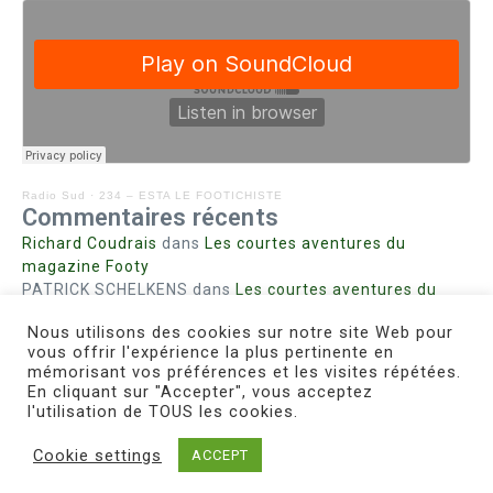
Radio Sud
·
234 – ESTA LE FOOTICHISTE
Commentaires récents
Richard Coudrais
dans
Les courtes aventures du
magazine Footy
PATRICK SCHELKENS
dans
Les courtes aventures du
magazine Footy
Nous utilisons des cookies sur notre site Web pour
Bohn fabienne
dans
Intrigues sanglantes à Mulhouse
vous offrir l'expérience la plus pertinente en
Steph. RUTA
dans
Lust for Nice
mémorisant vos préférences et les visites répétées.
MIRMAND
dans
Pieds agiles et champignons
En cliquant sur "Accepter", vous acceptez
l'utilisation de TOUS les cookies.
Cookie settings
ACCEPT
Copyright © 2026 Le Footichiste | Réalisé par