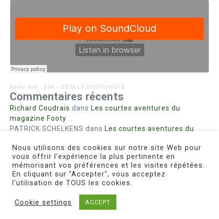
Radio Sud
·
234 – ESTA LE FOOTICHISTE
Commentaires récents
Richard Coudrais
dans
Les courtes aventures du
magazine Footy
PATRICK SCHELKENS
dans
Les courtes aventures du
magazine Footy
Nous utilisons des cookies sur notre site Web pour
Bohn fabienne
dans
Intrigues sanglantes à Mulhouse
vous offrir l'expérience la plus pertinente en
Steph. RUTA
dans
Lust for Nice
mémorisant vos préférences et les visites répétées.
MIRMAND
dans
Pieds agiles et champignons
En cliquant sur "Accepter", vous acceptez
l'utilisation de TOUS les cookies.
Cookie settings
ACCEPT
Copyright © 2026 Le Footichiste | Réalisé par