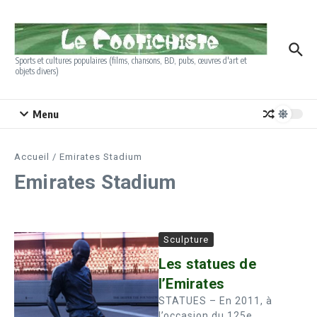
Aller au contenu
Sports et cultures populaires (films, chansons, BD, pubs, œuvres d'art et
objets divers)
Menu
Accueil
/
Emirates Stadium
Emirates Stadium
Sculpture
Les statues de
l’Emirates
STATUES – En 2011, à
l’occasion du 125e