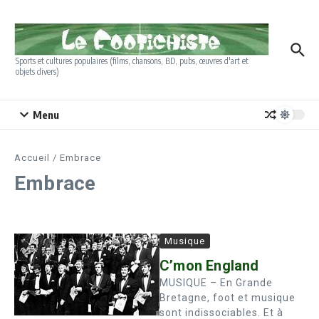
Aller au contenu
Sports et cultures populaires (films, chansons, BD, pubs, œuvres d'art et
objets divers)
Menu
Accueil
/
Embrace
Embrace
Musique
C’mon England
MUSIQUE – En Grande
Bretagne, foot et musique
sont indissociables. Et à