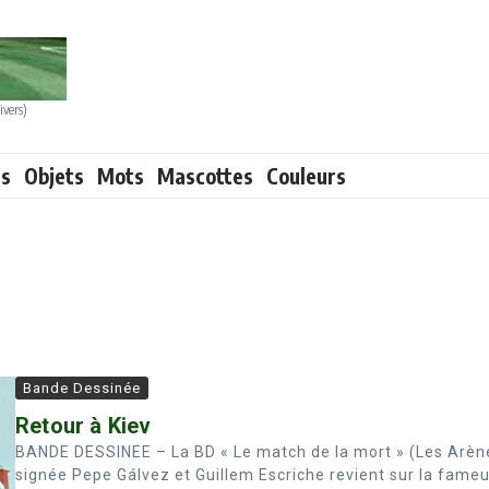
ivers)
ts
Objets
Mots
Mascottes
Couleurs
Bande Dessinée
Retour à Kiev
BANDE DESSINEE – La BD « Le match de la mort » (Les Arèn
signée Pepe Gálvez et Guillem Escriche revient sur la fame