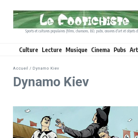
Aller au contenu
Sports et cultures populaires (films, chansons, BD, pubs, œuvres d'art et objets d
Culture
Lecture
Musique
Cinema
Pubs
Ar
Accueil
/
Dynamo Kiev
Dynamo Kiev