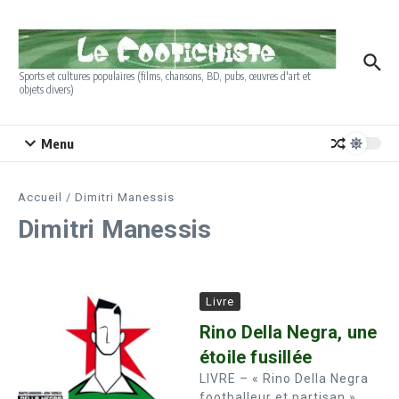
Aller au contenu
Sports et cultures populaires (films, chansons, BD, pubs, œuvres d'art et
objets divers)
Menu
Accueil
/
Dimitri Manessis
Dimitri Manessis
Livre
Rino Della Negra, une
étoile fusillée
LIVRE – « Rino Della Negra
footballeur et partisan »