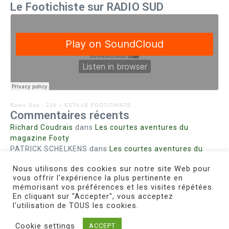
Le Footichiste sur RADIO SUD
Radio Sud
·
234 – ESTA LE FOOTICHISTE
Commentaires récents
Richard Coudrais
dans
Les courtes aventures du
magazine Footy
PATRICK SCHELKENS
dans
Les courtes aventures du
magazine Footy
Nous utilisons des cookies sur notre site Web pour
Bohn fabienne
dans
Intrigues sanglantes à Mulhouse
vous offrir l'expérience la plus pertinente en
Steph. RUTA
dans
Lust for Nice
mémorisant vos préférences et les visites répétées.
MIRMAND
dans
Pieds agiles et champignons
En cliquant sur "Accepter", vous acceptez
l'utilisation de TOUS les cookies.
Cookie settings
ACCEPT