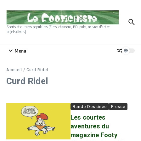
Aller au contenu
Sports et cultures populaires (films, chansons, BD, pubs, œuvres d'art et
objets divers)
Menu
Accueil
/
Curd Ridel
Curd Ridel
Bande Dessinée
Presse
Les courtes
aventures du
magazine Footy