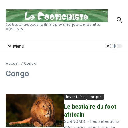
Aller au contenu
Sports et cultures populaires (films, chansons, BD, pubs, œuvres d'art et
objets divers)
Menu
Accueil
/
Congo
Congo
Inventaire
Jargon
Le bestiaire du foot
africain
SURNOMS – Les sélections
d’Afrique portent pour la