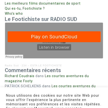
Les meilleurs films documentaires de sport
Qui es-tu, Footichiste ?
Who’s who
Le Footichiste sur RADIO SUD
Radio Sud
·
234 – ESTA LE FOOTICHISTE
Commentaires récents
Richard Coudrais
dans
Les courtes aventures du
magazine Footy
PATRICK SCHELKENS
dans
Les courtes aventures du
magazine Footy
Nous utilisons des cookies sur notre site Web pour
Bohn fabienne
dans
Intrigues sanglantes à Mulhouse
vous offrir l'expérience la plus pertinente en
Steph. RUTA
dans
Lust for Nice
mémorisant vos préférences et les visites répétées.
MIRMAND
dans
Pieds agiles et champignons