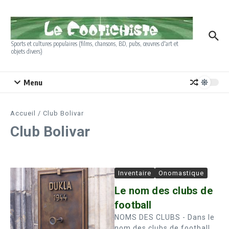
Aller au contenu
Sports et cultures populaires (films, chansons, BD, pubs, œuvres d'art et
objets divers)
Menu
Accueil
/
Club Bolivar
Club Bolivar
Inventaire
Onomastique
Le nom des clubs de
football
NOMS DES CLUBS - Dans le
nom des clubs de football