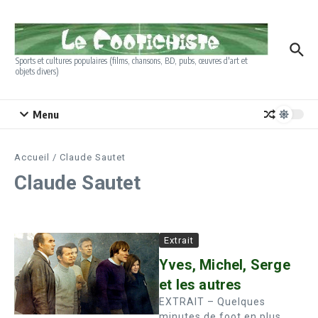
Aller au contenu
Sports et cultures populaires (films, chansons, BD, pubs, œuvres d'art et
objets divers)
Menu
Accueil
/
Claude Sautet
Claude Sautet
Extrait
Yves, Michel, Serge
et les autres
EXTRAIT – Quelques
minutes de foot en plus