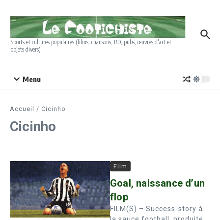
Aller au contenu
Sports et cultures populaires (films, chansons, BD, pubs, œuvres d'art et
objets divers)
Menu
Accueil
/
Cicinho
Cicinho
Film
Goal, naissance d’un
flop
FILM(S) – Success-story à
la sauce football, produite