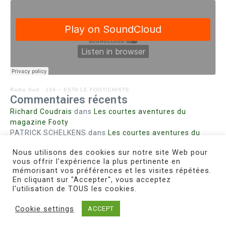
Radio Sud
·
234 – ESTA LE FOOTICHISTE
Commentaires récents
Richard Coudrais
dans
Les courtes aventures du
magazine Footy
PATRICK SCHELKENS
dans
Les courtes aventures du
magazine Footy
Nous utilisons des cookies sur notre site Web pour
Bohn fabienne
dans
Intrigues sanglantes à Mulhouse
vous offrir l'expérience la plus pertinente en
Steph. RUTA
dans
Lust for Nice
mémorisant vos préférences et les visites répétées.
MIRMAND
dans
Pieds agiles et champignons
En cliquant sur "Accepter", vous acceptez
l'utilisation de TOUS les cookies.
Cookie settings
ACCEPT
Copyright © 2026 Le Footichiste | Réalisé par