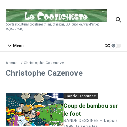
Aller au contenu
Sports et cultures populaires (films, chansons, BD, pubs, œuvres d'art et
objets divers)
Menu
Accueil
/
Christophe Cazenove
Christophe Cazenove
Bande Dessinée
Coup de bambou sur
le foot
BANDE DESSINEE – Depuis
1998, la série les