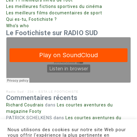
Les 11 meilleurs livres de foot
Les meilleures fictions sportives du cinéma
Les meilleurs films documentaires de sport
Qui es-tu, Footichiste ?
Who’s who
Le Footichiste sur RADIO SUD
Radio Sud
·
234 – ESTA LE FOOTICHISTE
Commentaires récents
Richard Coudrais
dans
Les courtes aventures du
magazine Footy
PATRICK SCHELKENS
dans
Les courtes aventures du
magazine Footy
Nous utilisons des cookies sur notre site Web pour
Bohn fabienne
dans
Intrigues sanglantes à Mulhouse
vous offrir l'expérience la plus pertinente en