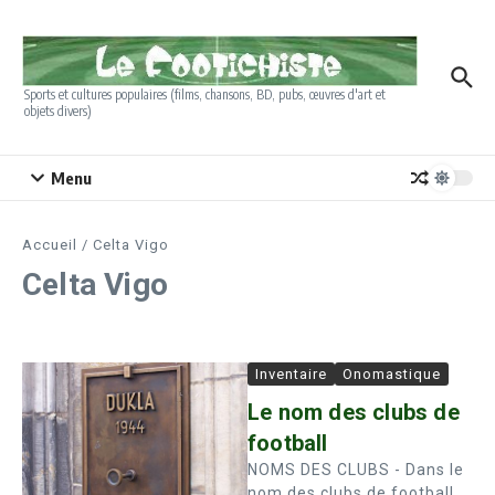
Aller au contenu
Sports et cultures populaires (films, chansons, BD, pubs, œuvres d'art et
objets divers)
Menu
Accueil
/
Celta Vigo
Celta Vigo
Inventaire
Onomastique
Le nom des clubs de
football
NOMS DES CLUBS - Dans le
nom des clubs de football