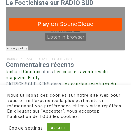
Le Footichiste sur RADIO SUD
Radio Sud
·
234 – ESTA LE FOOTICHISTE
Commentaires récents
Richard Coudrais
dans
Les courtes aventures du
magazine Footy
PATRICK SCHELKENS
dans
Les courtes aventures du
magazine Footy
Nous utilisons des cookies sur notre site Web pour
Bohn fabienne
dans
Intrigues sanglantes à Mulhouse
vous offrir l'expérience la plus pertinente en
Steph. RUTA
dans
Lust for Nice
mémorisant vos préférences et les visites répétées.
MIRMAND
dans
Pieds agiles et champignons
En cliquant sur "Accepter", vous acceptez
l'utilisation de TOUS les cookies.
Cookie settings
ACCEPT