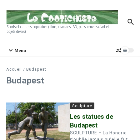
Aller au contenu
Sports et cultures populaires (films, chansons, BD, pubs, œuvres d'art et
objets divers)
Menu
Accueil
/
Budapest
Budapest
Sculpture
Les statues de
Budapest
SCULPTURE – La Hongrie
n’oublie jamais qu’elle fut