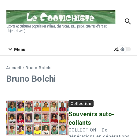
Aller au contenu
Sports et cultures populaires (films, chansons, BD, pubs, œuvres d'art et
objets divers)
Menu
Accueil
/
Bruno Bolchi
Bruno Bolchi
Collection
Souvenirs auto-
collants
COLLECTION – De
générations en générations,