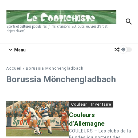
Aller au contenu
Sports et cultures populaires (films, chansons, BD, pubs, œuvres d'art et
objets divers)
Menu
Accueil
/
Borussia Mönchengladbach
Borussia Mönchengladbach
Couleur
Inventaire
Couleurs
d’Allemagne
COULEURS – Les clubs de la
Bundesliga portent des