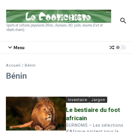
Aller au contenu
Sports et cultures populaires (films, chansons, BD, pubs, œuvres d'art et
objets divers)
Menu
Accueil
/
Bénin
Bénin
Inventaire
Jargon
Le bestiaire du foot
africain
SURNOMS – Les sélections
d’Afrique portent pour la