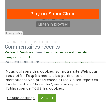
Radio Sud
·
234 – ESTA LE FOOTICHISTE
Commentaires récents
Richard Coudrais
dans
Les courtes aventures du
magazine Footy
PATRICK SCHELKENS
dans
Les courtes aventures du
magazine Footy
Nous utilisons des cookies sur notre site Web pour
Bohn fabienne
dans
Intrigues sanglantes à Mulhouse
vous offrir l'expérience la plus pertinente en
Steph. RUTA
dans
Lust for Nice
mémorisant vos préférences et les visites répétées.
MIRMAND
dans
Pieds agiles et champignons
En cliquant sur "Accepter", vous acceptez
l'utilisation de TOUS les cookies.
Cookie settings
ACCEPT
Copyright © 2026 Le Footichiste | Réalisé par