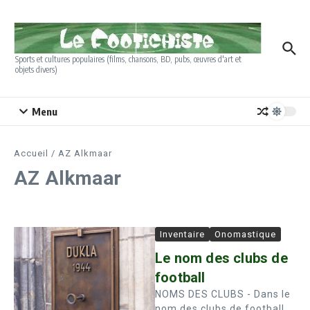
Aller au contenu
Sports et cultures populaires (films, chansons, BD, pubs, œuvres d'art et
objets divers)
Menu
Accueil
/
AZ Alkmaar
AZ Alkmaar
Inventaire
Onomastique
Le nom des clubs de
football
NOMS DES CLUBS - Dans le
nom des clubs de football