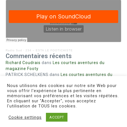
Radio Sud
·
234 – ESTA LE FOOTICHISTE
Commentaires récents
Richard Coudrais
dans
Les courtes aventures du
magazine Footy
PATRICK SCHELKENS
dans
Les courtes aventures du
magazine Footy
Nous utilisons des cookies sur notre site Web pour
Bohn fabienne
dans
Intrigues sanglantes à Mulhouse
vous offrir l'expérience la plus pertinente en
Steph. RUTA
dans
Lust for Nice
mémorisant vos préférences et les visites répétées.
MIRMAND
dans
Pieds agiles et champignons
En cliquant sur "Accepter", vous acceptez
l'utilisation de TOUS les cookies.
Cookie settings
ACCEPT
Copyright © 2026 Le Footichiste | Réalisé par