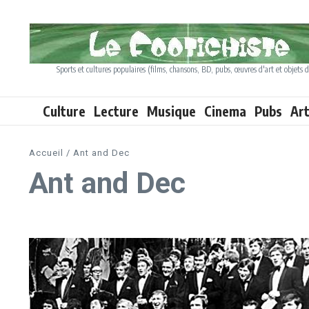
Aller au contenu
Sports et cultures populaires (films, chansons, BD, pubs, œuvres d'art et objets d
Culture
Lecture
Musique
Cinema
Pubs
Ar
Accueil
/
Ant and Dec
Ant and Dec