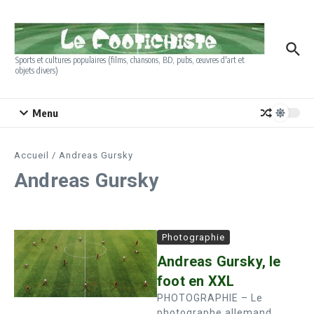
Aller au contenu
Sports et cultures populaires (films, chansons, BD, pubs, œuvres d'art et
objets divers)
Menu
Accueil
/
Andreas Gursky
Andreas Gursky
Photographie
Andreas Gursky, le
foot en XXL
PHOTOGRAPHIE – Le
photographe allemand