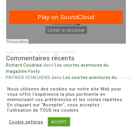
Radio Sud
·
234 – ESTA LE FOOTICHISTE
Commentaires récents
Richard Coudrais
dans
Les courtes aventures du
magazine Footy
PATRICK SCHELKENS
dans
Les courtes aventures du
magazine Footy
Nous utilisons des cookies sur notre site Web pour
Bohn fabienne
dans
Intrigues sanglantes à Mulhouse
vous offrir l'expérience la plus pertinente en
Steph. RUTA
dans
Lust for Nice
mémorisant vos préférences et les visites répétées.
MIRMAND
dans
Pieds agiles et champignons
En cliquant sur "Accepter", vous acceptez
l'utilisation de TOUS les cookies.
Cookie settings
ACCEPT
Copyright © 2026 Le Footichiste | Réalisé par