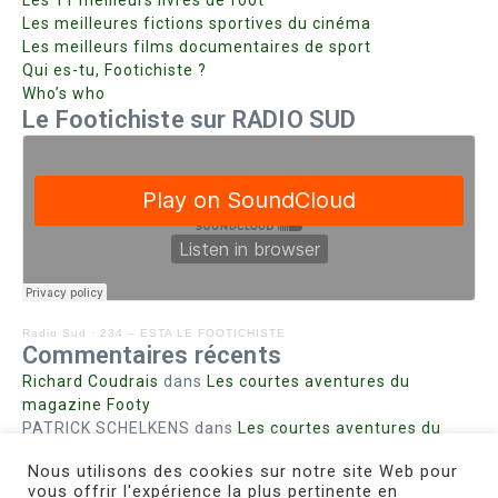
Les 11 meilleurs livres de foot
Les meilleures fictions sportives du cinéma
Les meilleurs films documentaires de sport
Qui es-tu, Footichiste ?
Who’s who
Le Footichiste sur RADIO SUD
Radio Sud
·
234 – ESTA LE FOOTICHISTE
Commentaires récents
Richard Coudrais
dans
Les courtes aventures du
magazine Footy
PATRICK SCHELKENS
dans
Les courtes aventures du
magazine Footy
Nous utilisons des cookies sur notre site Web pour
Bohn fabienne
dans
Intrigues sanglantes à Mulhouse
vous offrir l'expérience la plus pertinente en