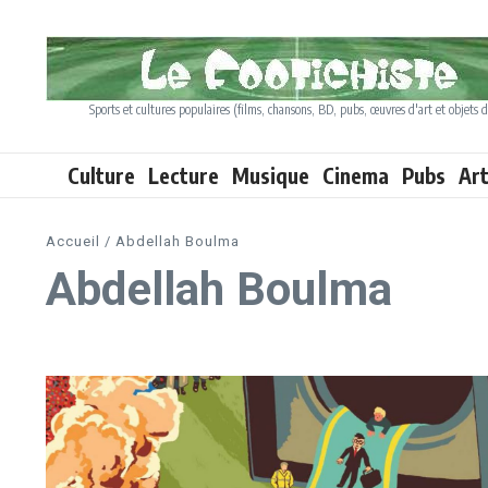
Aller au contenu
Sports et cultures populaires (films, chansons, BD, pubs, œuvres d'art et objets d
Culture
Lecture
Musique
Cinema
Pubs
Ar
Accueil
/
Abdellah Boulma
Abdellah Boulma