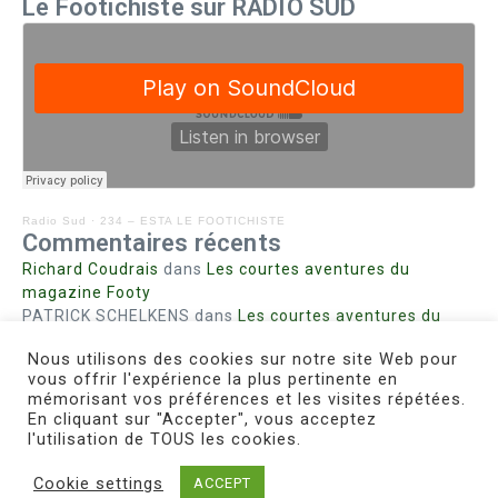
Le Footichiste sur RADIO SUD
Radio Sud
·
234 – ESTA LE FOOTICHISTE
Commentaires récents
Richard Coudrais
dans
Les courtes aventures du
magazine Footy
PATRICK SCHELKENS
dans
Les courtes aventures du
magazine Footy
Nous utilisons des cookies sur notre site Web pour
Bohn fabienne
dans
Intrigues sanglantes à Mulhouse
vous offrir l'expérience la plus pertinente en
Steph. RUTA
dans
Lust for Nice
mémorisant vos préférences et les visites répétées.
MIRMAND
dans
Pieds agiles et champignons
En cliquant sur "Accepter", vous acceptez
l'utilisation de TOUS les cookies.
Cookie settings
ACCEPT
Copyright © 2026 Le Footichiste | Réalisé par