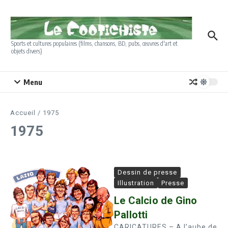
Aller au contenu
Sports et cultures populaires (films, chansons, BD, pubs, œuvres d'art et
objets divers)
Menu
Accueil
/
1975
1975
Dessin de presse
Illustration
Presse
Le Calcio de Gino
Pallotti
CARICATURES – A l’aube de