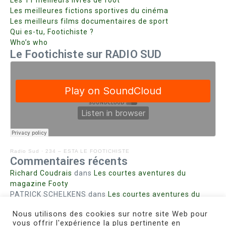
Les 11 meilleurs livres de foot
Les meilleures fictions sportives du cinéma
Les meilleurs films documentaires de sport
Qui es-tu, Footichiste ?
Who’s who
Le Footichiste sur RADIO SUD
Radio Sud
·
234 – ESTA LE FOOTICHISTE
Commentaires récents
Richard Coudrais
dans
Les courtes aventures du
magazine Footy
PATRICK SCHELKENS
dans
Les courtes aventures du
magazine Footy
Nous utilisons des cookies sur notre site Web pour
Bohn fabienne
dans
Intrigues sanglantes à Mulhouse
vous offrir l'expérience la plus pertinente en