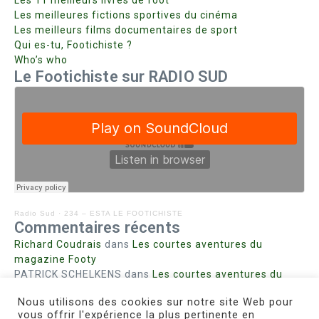
Les 11 meilleurs livres de foot
Les meilleures fictions sportives du cinéma
Les meilleurs films documentaires de sport
Qui es-tu, Footichiste ?
Who’s who
Le Footichiste sur RADIO SUD
Radio Sud
·
234 – ESTA LE FOOTICHISTE
Commentaires récents
Richard Coudrais
dans
Les courtes aventures du
magazine Footy
PATRICK SCHELKENS
dans
Les courtes aventures du
magazine Footy
Nous utilisons des cookies sur notre site Web pour
Bohn fabienne
dans
Intrigues sanglantes à Mulhouse
vous offrir l'expérience la plus pertinente en