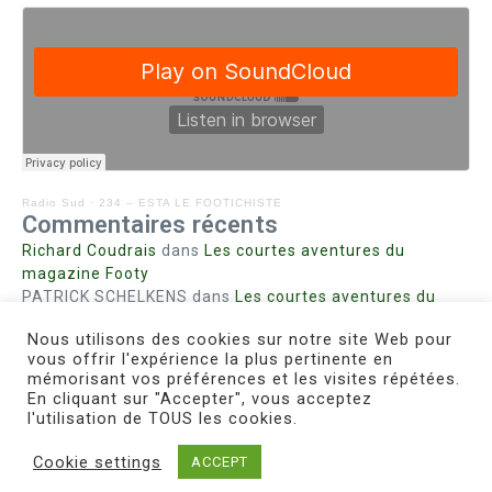
Radio Sud
·
234 – ESTA LE FOOTICHISTE
Commentaires récents
Richard Coudrais
dans
Les courtes aventures du
magazine Footy
PATRICK SCHELKENS
dans
Les courtes aventures du
magazine Footy
Nous utilisons des cookies sur notre site Web pour
Bohn fabienne
dans
Intrigues sanglantes à Mulhouse
vous offrir l'expérience la plus pertinente en
Steph. RUTA
dans
Lust for Nice
mémorisant vos préférences et les visites répétées.
MIRMAND
dans
Pieds agiles et champignons
En cliquant sur "Accepter", vous acceptez
l'utilisation de TOUS les cookies.
Cookie settings
ACCEPT
Copyright © 2026 Le Footichiste | Réalisé par